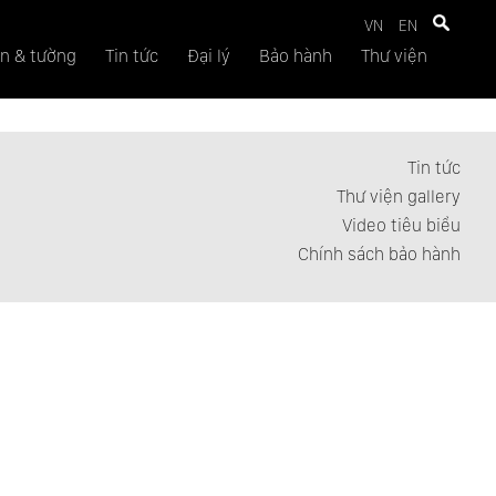
VN
EN
n & tường
Tin tức
Đại lý
Bảo hành
Thư viện
Tin tức
Thư viện gallery
Video tiêu biểu
Chính sách bảo hành