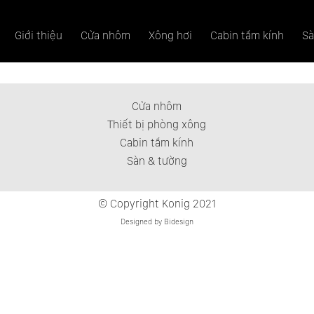
Giới thiệu
Cửa nhôm
Xông hơi
Cabin tắm kính
Sà
Cửa nhôm
Thiết bị phòng xông
Cabin tắm kính
Sàn & tường
© Copyright Konig 2021
Designed by Bidesign