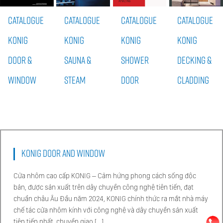
CATALOGUE
CATALOGUE
CATALOGUE
CATALOGUE
KONIG
KONIG
KONIG
KONIG
DOOR &
SAUNA &
SHOWER
DECKING &
WINDOW
STEAM
DOOR
CLADDING
KONIG DOOR AND WINDOW
Cửa nhôm cao cấp KONIG – Cảm hứng phong cách sống độc
bản, được sản xuất trên dây chuyền công nghệ tiên tiến, đạt
chuẩn châu Âu Đầu năm 2024, KONIG chính thức ra mắt nhà máy
chế tác cửa nhôm kính với công nghệ và dây chuyền sản xuất
tiên tiến nhất, chuyển giao […]