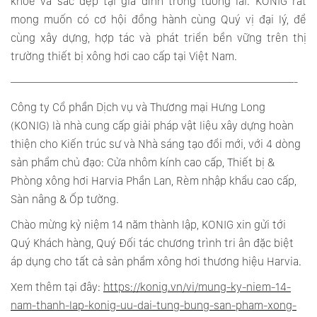
khỏe và sắc đẹp tại gia đình trong tương lai. KONIG rất
mong muốn có cơ hội đồng hành cùng Quý vị đại lý, để
cùng xây dựng, hợp tác và phát triển bền vững trên thị
trường thiết bị xông hơi cao cấp tại Việt Nam.
—————————————————————————-
Công ty Cổ phần Dịch vụ và Thương mại Hưng Long
(KONIG) là nhà cung cấp giải pháp vật liệu xây dựng hoàn
thiện cho Kiến trúc sư và Nhà sáng tạo đổi mới, với 4 dòng
sản phẩm chủ đạo: Cửa nhôm kính cao cấp, Thiết bị &
Phòng xông hơi Harvia Phần Lan, Rèm nhập khẩu cao cấp,
Sàn nâng & Ốp tường.
Chào mừng kỷ niệm 14 năm thành lập, KONIG xin gửi tới
Quý Khách hàng, Quý Đối tác chương trình tri ân đặc biệt
áp dụng cho tất cả sản phẩm xông hơi thương hiệu Harvia.
Xem thêm tại đây:
https://konig.vn/vi/mung-ky-niem-14-
nam-thanh-lap-konig-uu-dai-tung-bung-san-pham-xong-