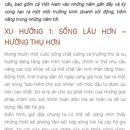
cầu, bao gồm cả Việt Nam vào những năm gần đây và kỳ
vọng tạo ra một môi trường kinh doanh sôi động, tiềm
năng trong những năm tới.
XU HƯỚNG 1: SỐNG LÂU HƠN –
HƯỞNG THỤ HƠN
Mong muốn một cuộc sống chất lượng và trường thọ là xu
hướng đang tăng dần trên toàn cầu, chính vì thế nhu cầu
nâng cao sức khỏe về cả thể chất lẫn tinh thần tăng theo.
Đồng thời, tình trạng dân số ngày càng già hoá, tạo ra một
làn sóng “bảo hiểm cho sức khỏe” với mức đầu tư được ưu
tiên cao nhất. Đó là lý do cho sự phát triển của những giải
pháp chăm sóc sức khỏe toàn diện mà an toàn và dễ sử
dụng, lắp đặt tại gia.
Điển hình, giờ đây chúng ta có thể dễ dàng nhìn thấy
những thiết kế phòng tắm kết hợp xông hơi tại các hộ gia
đình. Tại các spa, khu vực chăm sóc sức khỏe công cộng,