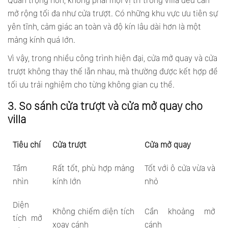
Quan trọng hơn, không phải mọi vị trí trong villa đều cần
mở rộng tối đa như cửa trượt. Có những khu vực ưu tiên sự
yên tĩnh, cảm giác an toàn và độ kín lâu dài hơn là một
mảng kính quá lớn.
Vì vậy, trong nhiều công trình hiện đại, cửa mở quay và cửa
trượt không thay thế lẫn nhau, mà thường được kết hợp để
tối ưu trải nghiệm cho từng không gian cụ thể.
3. So sánh cửa trượt và cửa mở quay cho
villa
Tiêu chí
Cửa trượt
Cửa mở quay
Tầm
Rất tốt, phù hợp mảng
Tốt với ô cửa vừa và
nhìn
kính lớn
nhỏ
Diện
Không chiếm diện tích
Cần khoảng mở
tích mở
xoay cánh
cánh