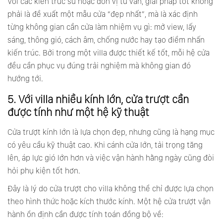
Với các kiến trúc sư hoặc đơn vị tư vấn, giải pháp tốt không
phải là đề xuất một mẫu cửa “đẹp nhất”, mà là xác định
từng không gian cần cửa làm nhiệm vụ gì: mở view, lấy
sáng, thông gió, cách âm, chống nước hay tạo điểm nhấn
kiến trúc. Bởi trong một villa được thiết kế tốt, mỗi hệ cửa
đều cần phục vụ đúng trải nghiệm mà không gian đó
hướng tới.
5. Với villa nhiều kính lớn, cửa trượt cần
được tính như một hệ kỹ thuật
Cửa trượt kính lớn là lựa chọn đẹp, nhưng cũng là hạng mục
có yêu cầu kỹ thuật cao. Khi cánh cửa lớn, tải trọng tăng
lên, áp lực gió lớn hơn và việc vận hành hằng ngày cũng đòi
hỏi phụ kiện tốt hơn.
Đây là lý do cửa trượt cho villa không thể chỉ được lựa chọn
theo hình thức hoặc kích thước kính. Một hệ cửa trượt vận
hành ổn định cần được tính toán đồng bộ về: