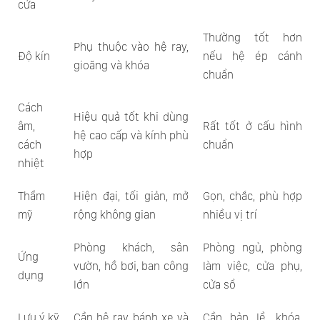
cửa
Thường tốt hơn
Phụ thuộc vào hệ ray,
Độ kín
nếu hệ ép cánh
gioăng và khóa
chuẩn
Cách
Hiệu quả tốt khi dùng
âm,
Rất tốt ở cấu hình
hệ cao cấp và kính phù
cách
chuẩn
hợp
nhiệt
Thẩm
Hiện đại, tối giản, mở
Gọn, chắc, phù hợp
mỹ
rộng không gian
nhiều vị trí
Phòng khách, sân
Phòng ngủ, phòng
Ứng
vườn, hồ bơi, ban công
làm việc, cửa phụ,
dụng
lớn
cửa sổ
Lưu ý kỹ
Cần hệ ray, bánh xe và
Cần bản lề, khóa,