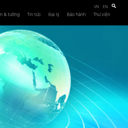
VN
EN
n & tường
Tin tức
Đại lý
Bảo hành
Thư viện