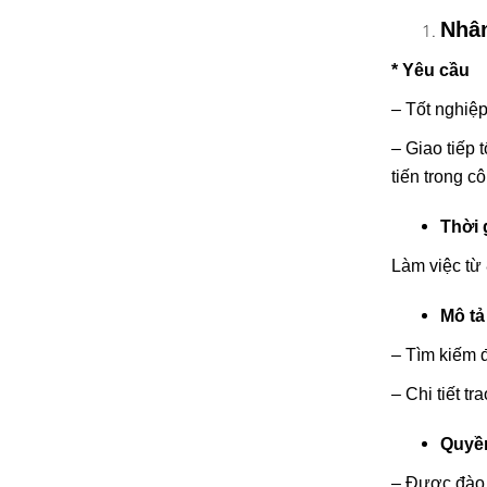
Nhân
* Yêu cầu
– Tốt nghiệp
– Giao tiếp 
tiến trong cô
Thời 
Làm việc từ 
Mô tả
– Tìm kiếm 
– Chi tiết tr
Quyền
– Được đào 