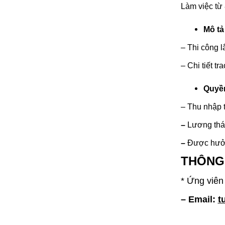
Làm việc từ 
Mô tả
– Thi công l
– Chi tiết tr
Quyền
– Thu nhập t
–
Lương thán
–
Được hưởng
THÔNG 
* Ứng viên
– Email:
t