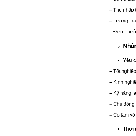
– Thu nhập t
– Lương thá
– Được hưởng
Nhân
Yêu 
–
Tốt nghiệp
–
Kinh nghiệ
–
Kỹ năng là
–
Chủ động v
–
Có tâm với
Thời 