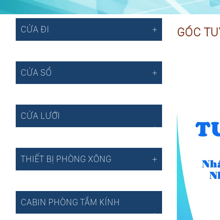
CỬA ĐI
GÓC TU
CỬA SỔ
CỬA LƯỚI
THIẾT BỊ PHÒNG XÔNG
CABIN PHÒNG TẮM KÍNH