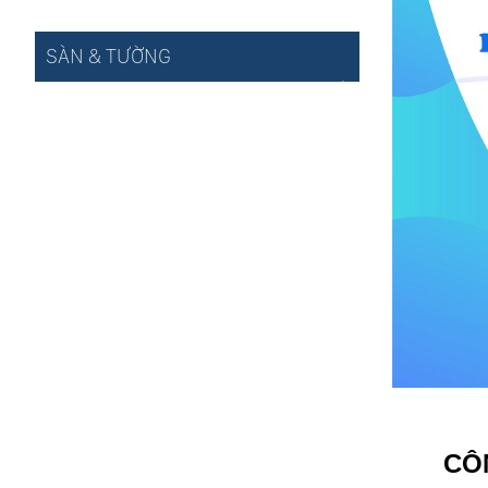
SÀN & TƯỜNG
CÔ