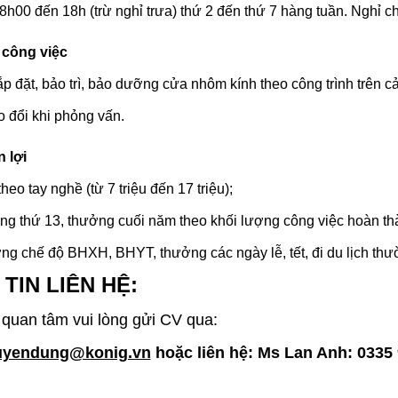
8h00 đến 18h (trừ nghỉ trưa) thứ 2 đến thứ 7 hàng tuần. Nghỉ ch
 công việc
ắp đặt, bảo trì, bảo dưỡng cửa nhôm kính theo công trình trên c
ao đổi khi phỏng vấn.
 lợi
heo tay nghề (từ 7 triệu đến 17 triệu);
g thứ 13, thưởng cuối năm theo khối lượng công việc hoàn th
 chế độ BHXH, BHYT, thưởng các ngày lễ, tết, đi du lịch thườn
TIN LIÊN HỆ:
 quan tâm vui lòng gửi CV qua:
uyendung@konig.vn
hoặc liên hệ: Ms Lan Anh: 0335