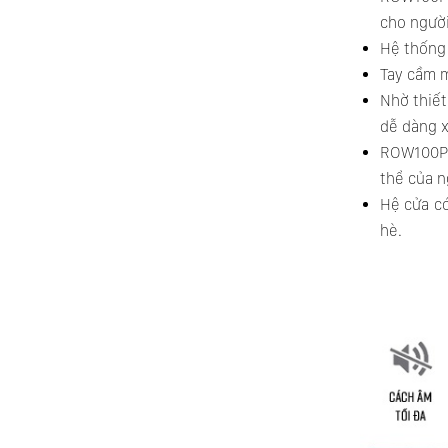
cho người
Hệ thống 
Tay cầm m
Nhờ thiết
dễ dàng x
ROW100P 
thể của n
Hệ cửa có
hè.