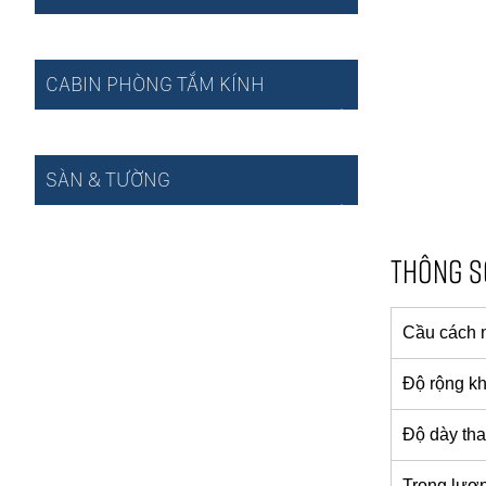
CABIN PHÒNG TẮM KÍNH
SÀN & TƯỜNG
THÔNG S
Cầu cách n
Độ rộng kh
Độ dày tha
Trọng lượ