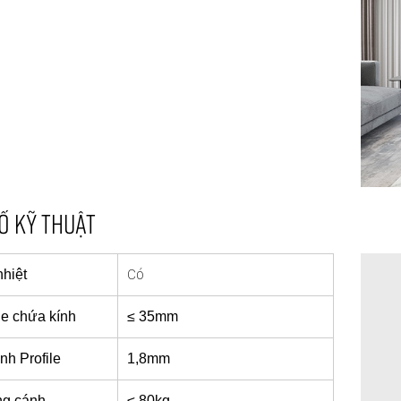
Ố KỸ THUẬT
Có
hiệt
e chứa kính
≤ 35mm
nh Profile
1,8mm
ng cánh
≤ 80kg