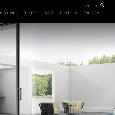
VN
EN
n & tường
Tin tức
Đại lý
Bảo hành
Thư viện