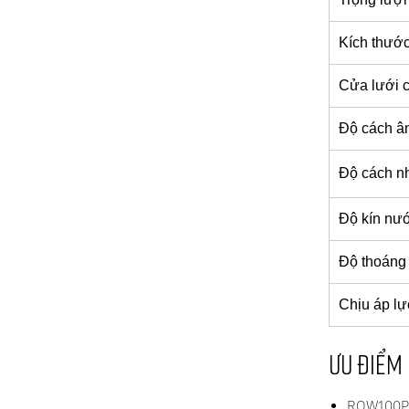
Kích thước
Cửa lưới 
Độ cách â
Độ cách nh
Độ kín nư
Độ thoáng 
Chịu áp lự
ƯU ĐIỂM
ROW100P l