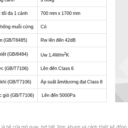
 tối đa 1 cánh
700 mm x 1700 mm
chống muỗi cứng
Có
m (GB/T8485)
Rw lên đến 42dB
2
iệt (GB/8484)
Uw 1,4W/m
K
ớc (GB/T7106)
Lên đến Class 6
khí (GB/T7106)
Áp suất âm/dương đạt Class 8
c gió (GB/T7106)
Lên đến 5000Pa
à hệ cửa mở quay, mở hất Slim, khung và cánh thiết kế đồng 