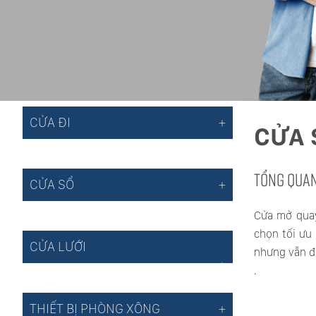
CỬA ĐI
CỬA 
TỔNG QUA
CỬA SỔ
Cửa mở quay
chọn tối ưu
CỬA LƯỚI
nhưng vẫn đ
.
THIẾT BỊ PHÒNG XÔNG