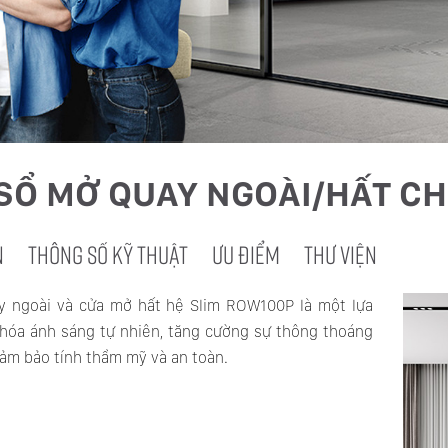
SỔ MỞ QUAY NGOÀI/HẤT C
N
THÔNG SỐ KỸ THUẬT
ƯU ĐIỂM
THƯ VIỆN
 ngoài và cửa mở hất hệ Slim ROW100P là một lựa
 hóa ánh sáng tự nhiên, tăng cường sự thông thoáng
ảm bảo tính thẩm mỹ và an toàn.