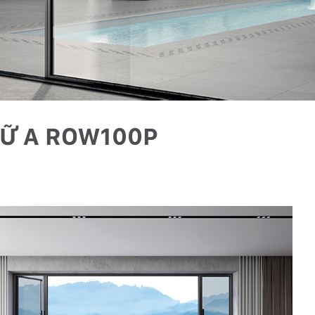
HỮ A ROW100P