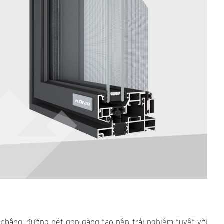
phẳng, đường nét gọn gàng tạo nên trải nghiệm tuyệt vời