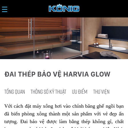
☰
ĐAI THÉP BẢO VỆ HARVIA GLOW
TỔNG QUAN
THÔNG SỐ KỸ THUẬT
ƯU ĐIỂM
THƯ VIỆN
Với cách đặt máy xông hơi vào chính băng ghế ngồi bạn
đã biến phòng xông thành một sản phẩm với vẻ đẹp ấn
tượng. Đai bảo vệ được làm bằng thép không gỉ, chất