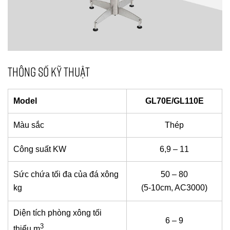
THÔNG SỐ KỸ THUẬT
Model
GL70E/GL110E
Màu sắc
Thép
Công suất KW
6,9 – 11
Sức chứa tối đa của đá xông
50 – 80
kg
(5-10cm, AC3000)
Diện tích phòng xông tối
6 – 9
3
thiểu m