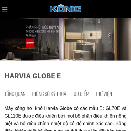
☰
HARVIA GLOBE E
TỔNG QUAN
THÔNG SỐ KỸ THUẬT
ƯU ĐIỂM
THƯ VIỆN
Máy xông hơi khô Harvia Globe có các mẫu E: GL70E và
GL110E được điều khiển bởi một bộ phận điều khiển riêng
biệt và bộ điều chỉnh nhiệt độ có độ chính xác cao. Bảng