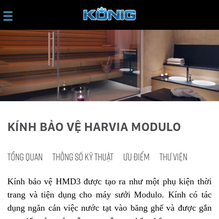
☰
KÍNH BẢO VỆ HARVIA MODULO
TỔNG QUAN
THÔNG SỐ KỸ THUẬT
ƯU ĐIỂM
THƯ VIỆN
Kính bảo vệ HMD3 được tạo ra như một phụ kiện thời
trang và tiện dụng cho máy sưởi Modulo. Kính có tác
dụng ngăn cản việc nước tạt vào băng ghế và được gắn