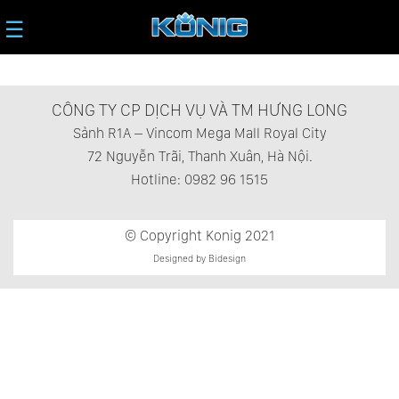
☰
CÔNG TY CP DỊCH VỤ VÀ TM HƯNG LONG
Sảnh R1A – Vincom Mega Mall Royal City
72 Nguyễn Trãi, Thanh Xuân, Hà Nội.
Hotline: 0982 96 1515
© Copyright Konig 2021
Designed by Bidesign