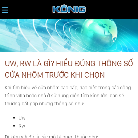
☰
UW, RW LÀ GÌ? HIỂU ĐÚNG THÔNG SỐ
CỬA NHÔM TRƯỚC KHI CHỌN
Khi tìm hiểu về cửa nhôm cao cấp, đặc biệt trong các công
trình villa hoặc nhà ở sử dụng diện tích kính lớn, bạn sẽ
thường bắt gặp những thông số như:
Uw
Rw
Đi kèm với đó là các mô tả quen thuộc như: