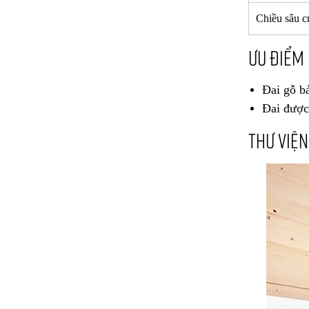
Chiều sâu 
ƯU ĐIỂM
Đai gỗ b
Đai được
THƯ VIỆN