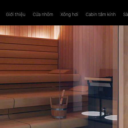
Giới thiệu
Cửa nhôm
Xông hơi
Cabin tắm kính
Sà