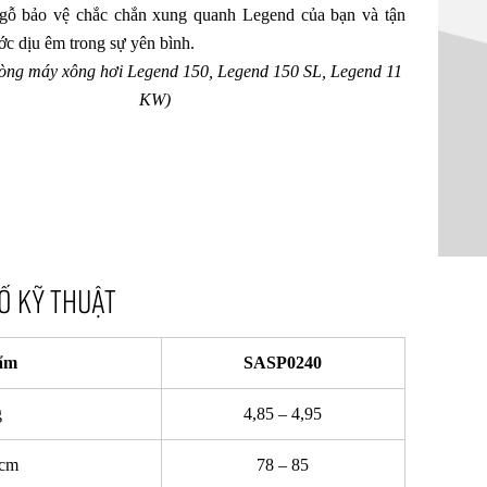
gỗ bảo vệ chắc chắn xung quanh Legend của bạn và tận
c dịu êm trong sự yên bình.
òng máy xông hơi Legend 150, Legend 150 SL, Legend 11
KW)
Ố KỸ THUẬT
ẩm
SASP0240
g
4,85 – 4,95
 cm
78 – 85