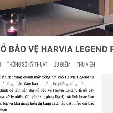
GỖ BẢO VỆ HARVIA LEGEND 
N
THÔNG SỐ KỸ THUẬT
ƯU ĐIỂM
THƯ VIỆN
ệ lắp đặt xung quanh máy xông hơi khô Harvia Legend và
 thủ công nhằm đảm bảo an toàn cho phòng xông hơi.
chính để làm nên đai gỗ bảo vệ Harvia Legend là gỗ cây
ua xử lý nhiệt. Các phương pháp lắp đặt rất linh hoạt: bạn
ác lớp và khả năng hiển thị bằng cách lắp đặt nhiều đai bảo
nhau.