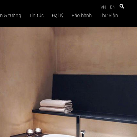
VN
EN
n & tường
Tin tức
Đại lý
Bảo hành
Thư viện