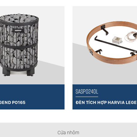
SASPO240L
GEND PO165
ĐÈN TÍCH HỢP HARVIA LEG
Cửa nhôm