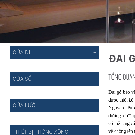
CỬA ĐI
ĐAI 
TỔNG QUA
CỬA SỔ
Đai gỗ bảo v
được thiết kế
CỬA LƯỚI
Nguyên liệu 
dương xỉ đã q
có thể tăng c
THIẾT BỊ PHÒNG XÔNG
vệ chồng lên 