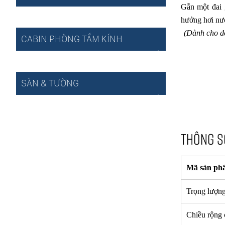
Gắn một đai 
hưởng hơi nướ
(Dành cho d
CABIN PHÒNG TẮM KÍNH
SÀN & TƯỜNG
THÔNG S
Mã sản ph
Trọng lượn
Chiều rộng