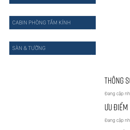
CABIN PHÒNG TẮM KÍNH
SÀN & TƯỜNG
THÔNG S
Đang cập nh
ƯU ĐIỂM
Đang cập nh