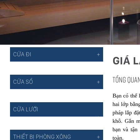
CỬA ĐI
GIÁ 
TỔNG QUA
CỬA SỔ
Bạn có thể 
hai lớp bằn
CỬA LƯỚI
pháp lắp đặ
khô. Gắn m
bạn và tận
THIẾT BỊ PHÒNG XÔNG
toàn.