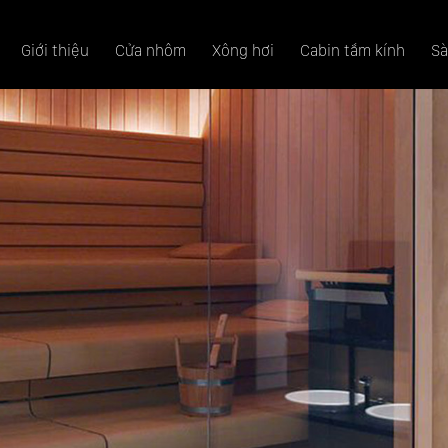
Giới thiệu
Cửa nhôm
Xông hơi
Cabin tắm kính
Sà