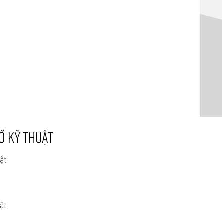
Ố KỸ THUẬT
ật
ật