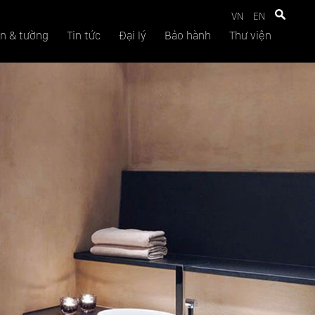
VN
EN
n & tường
Tin tức
Đại lý
Bảo hành
Thư viện