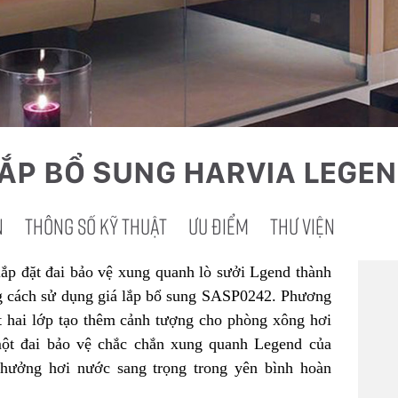
LẮP BỔ SUNG HARVIA LEGE
N
THÔNG SỐ KỸ THUẬT
ƯU ĐIỂM
THƯ VIỆN
lắp đặt đai bảo vệ xung quanh lò sưởi Lgend thành
g cách sử dụng giá lắp bổ sung SASP0242. Phương
t hai lớp tạo thêm cảnh tượng cho phòng xông hơi
ột đai bảo vệ chắc chắn xung quanh Legend của
 hưởng hơi nước sang trọng trong yên bình hoàn