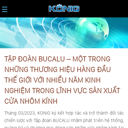
☰
TẬP ĐOÀN BUCALU – MỘT TRONG
NHỮNG THƯƠNG HIỆU HÀNG ĐẦU
THẾ GIỚI VỚI NHIỀU NĂM KINH
NGHIỆM TRONG LĨNH VỰC SẢN XUẤT
CỬA NHÔM KÍNH
Tháng 03/2023, KONIG ký kết hợp tác và trở thành đối tác
chiến lược với Tập đoàn BUCALU nhằm phát triển hệ thống,
quảng bá và thương mại dòng sản phẩm cửa nhôm kính tại